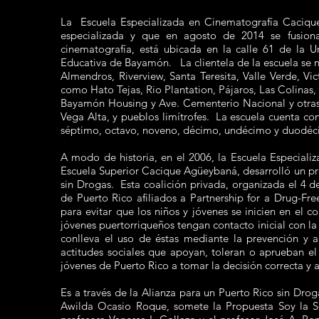
La Escuela Especializada en Cinematografía Caciqu
especializada y que en agosto de 2014 se fusiona
cinematografía, está ubicada en la calle 61 de la 
Educativa de Bayamón. La clientela de la escuela se 
Almendros, Riverview, Santa Teresita, Valle Verde, Vi
como Hato Tejas, Rio Plantation, Pájaros, Las Colinas, 
Bayamón Housing y Ave. Cementerio Nacional y otras
Vega Alta, y pueblos limítrofes. La escuela cuenta c
séptimo, octavo, noveno, décimo, undécimo y duodéc
A modo de historia, en el 2006, la Escuela Especia
Escuela Superior Cacique Agüeybaná, desarrolló un pro
sin Drogas. Esta coalición privada, organizada el 4 de
de Puerto Rico afiliados a Partnership for a Drug-Fr
para evitar que los niños y jóvenes se inicien en el 
jóvenes puertorriqueños tengan contacto inicial con la
conlleva el uso de éstas mediante la prevención y
actitudes sociales que apoyan, toleran o aprueban e
jóvenes de Puerto Rico a tomar la decisión correcta y 
Es a través de la Alianza para un Puerto Rico sin Drog
Awilda Ocasio Roque, somete la Propuesta Soy la So