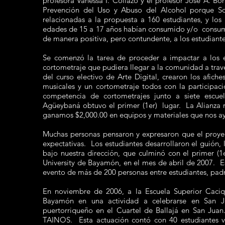
profesora Vanessa I. Collazo y el profesor José A. Bon
Prevención del Uso y Abuso del Alcohol porque So
relacionadas a la propuesta a 160 estudiantes, y los
edades de 15 a 17 años habían consumido y/o consum
de manera positiva, pero contundente, a los estudia
Se comenzó la tarea de proceder a impactar a los es
cortometraje que pudiera llegar a la comunidad a travé
del curso electivo de Arte Digital, crearon los afich
musicales y un cortometraje todos con la participa
competencia de cortometrajes junto a siete escue
Agüeybaná obtuvo el primer (1er) lugar. La Alianz
ganamos $2,000.00 en equipos y materiales que nos a
Muchas personas pensaron y expresaron que el proyec
expectativas. Los estudiantes desarrollaron el guión, l
bajo nuestra dirección, que culminó con el primer (1
University de Bayamón, en el mes de abril de 2007. Es
evento de más de 200 personas entre estudiantes, padr
En noviembre de 2006, a la Escuela Superior Caciq
Bayamón en una actividad a celebrarse en San J
puertorriqueño en el Cuartel de Ballajá en San Jua
TAINOS. Esta actuación contó con 40 estudiantes ve